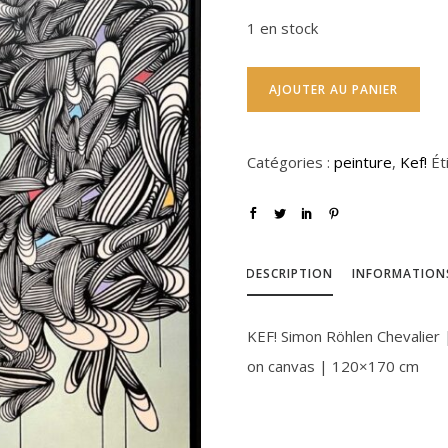
1 en stock
AJOUTER AU PANIER
Catégories :
peinture
,
Kef!
Ét
DESCRIPTION
INFORMATION
KEF! Simon Röhlen Chevalier |
on canvas | 120×170 cm