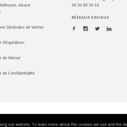
ulhouse, Alsace
09 50 89 59 93
E
RÉSEAUX SOCIAUX
ons Générales de Ventes
e d’Expédition
ue de Retour
e de Confidentialité
© Depuis 2006
KAREDESS
- Création de sites internet à Mulhouse
ing our website. To learn more about the cookies we use and the dat