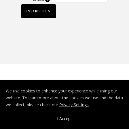
© Depuis 2006
KAREDESS
- Création de
We use cookies to enhance your experience while using our
sites internet à Mulhouse
website. To learn more about the cookies we use and the data
we collect, please check our
Privacy Settings
.
I Accept