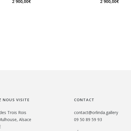
2 900,00
€
2 900,00
€
 NOUS VISITE
CONTACT
des Trois Rois
contact@orlinda.gallery
ulhouse, Alsace
09 50 89 59 93
E