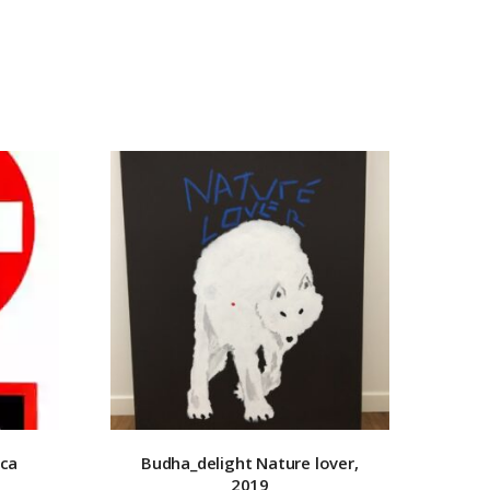
cca
Budha_delight
Nature lover,
2019