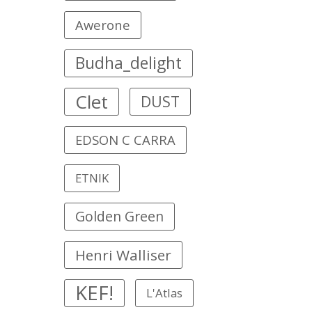
Awerone
Budha_delight
Clet
DUST
EDSON C CARRA
ETNIK
Golden Green
Henri Walliser
KEF!
L'Atlas