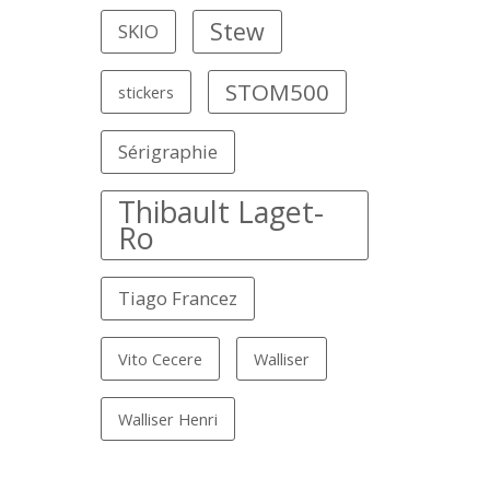
Stew
SKIO
STOM500
stickers
Sérigraphie
Thibault Laget-
Ro
Tiago Francez
Vito Cecere
Walliser
Walliser Henri