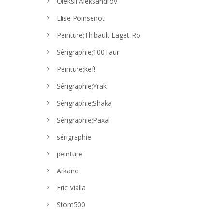
Oleksii Aleksandrov
Elise Poinsenot
Peinture;Thibault Laget-Ro
Sérigraphie;100Taur
Peinture;kef!
Sérigraphie;Yrak
Sérigraphie;Shaka
Sérigraphie;Paxal
sérigraphie
peinture
Arkane
Eric Vialla
Stom500