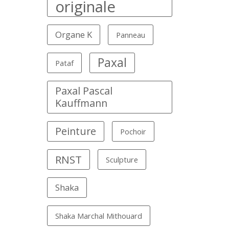
originale
Organe K
Panneau
Paxal
Pataf
Paxal Pascal
Kauffmann
Peinture
Pochoir
RNST
Sculpture
Shaka
Shaka Marchal Mithouard