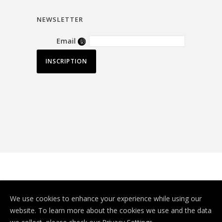
NEWSLETTER
Email
© Depuis 2006
KAREDESS
- Création de
We use cookies to enhance your experience while using our
sites internet à Mulhouse
website. To learn more about the cookies we use and the data