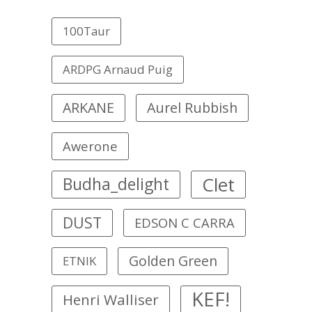
100Taur
ARDPG Arnaud Puig
ARKANE
Aurel Rubbish
Awerone
Clet
Budha_delight
DUST
EDSON C CARRA
Golden Green
ETNIK
KEF!
Henri Walliser