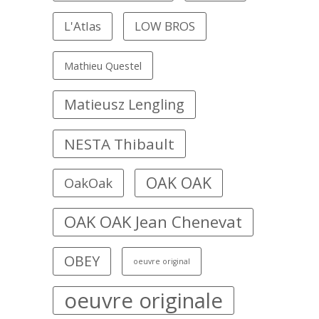
L'Atlas
LOW BROS
Mathieu Questel
Matieusz Lengling
NESTA Thibault
OAK OAK
OakOak
OAK OAK Jean Chenevat
OBEY
oeuvre original
oeuvre originale