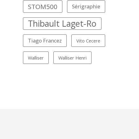
STOM500
Sérigraphie
Thibault Laget-Ro
Tiago Francez
Vito Cecere
Walliser
Walliser Henri