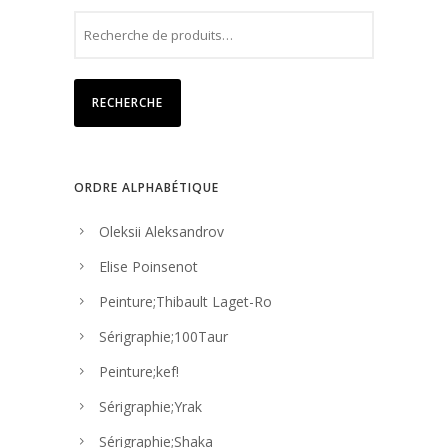
RECHERCHE
ORDRE ALPHABÉTIQUE
Oleksii Aleksandrov
Elise Poinsenot
Peinture;Thibault Laget-Ro
Sérigraphie;100Taur
Peinture;kef!
Sérigraphie;Yrak
Sérigraphie;Shaka