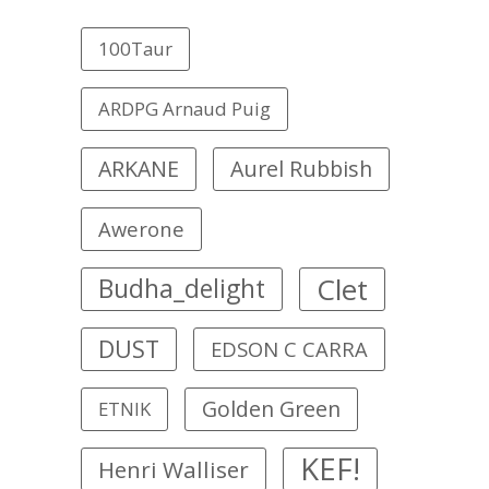
100Taur
ARDPG Arnaud Puig
ARKANE
Aurel Rubbish
Awerone
Clet
Budha_delight
DUST
EDSON C CARRA
Golden Green
ETNIK
KEF!
Henri Walliser