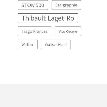
STOM500
Sérigraphie
Thibault Laget-Ro
Tiago Francez
Vito Cecere
Walliser
Walliser Henri