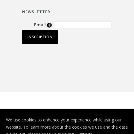
NEWSLETTER
Email
© Depuis 2006
KAREDESS
- Création de
We use cookies to enhance your experience while using our
sites internet à Mulhouse
website. To learn more about the cookies we use and the data