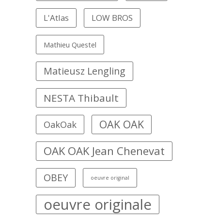
L'Atlas
LOW BROS
Mathieu Questel
Matieusz Lengling
NESTA Thibault
OAK OAK
OakOak
OAK OAK Jean Chenevat
OBEY
oeuvre original
oeuvre originale