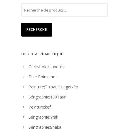
RECHERCHE
ORDRE ALPHABÉTIQUE
Oleksii Aleksandrov
Elise Poinsenot
Peinture;Thibault Laget-Ro
Sérigraphie;100Taur
Peinture;kef!
Sérigraphie;Yrak
Sérigraphie;Shaka