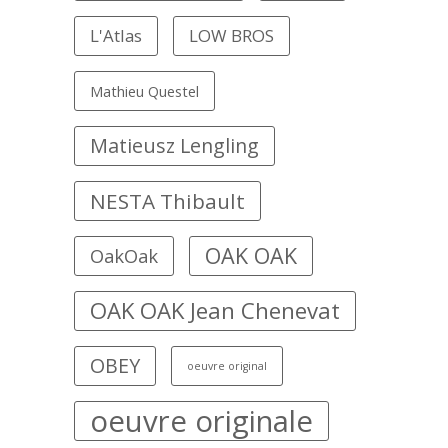
L'Atlas
LOW BROS
Mathieu Questel
Matieusz Lengling
NESTA Thibault
OAK OAK
OakOak
OAK OAK Jean Chenevat
OBEY
oeuvre original
oeuvre originale