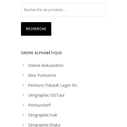
RECHERCHE
ORDRE ALPHABÉTIQUE
Oleksii Aleksandrov
Elise Poinsenot
Peinture;Thibault Laget-Ro
Sérigraphie;100Taur
Peinture;kef!
Sérigraphie;Yrak
Sérigraphie;Shaka