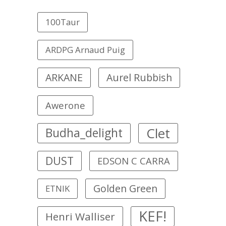
100Taur
ARDPG Arnaud Puig
ARKANE
Aurel Rubbish
Awerone
Clet
Budha_delight
DUST
EDSON C CARRA
Golden Green
ETNIK
KEF!
Henri Walliser