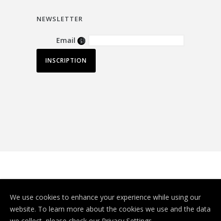
NEWSLETTER
Email
© Depuis 2006
KAREDESS
- Création de
We use cookies to enhance your experience while using our
sites internet à Mulhouse
website. To learn more about the cookies we use and the data
we collect, please check our
Privacy Settings
.