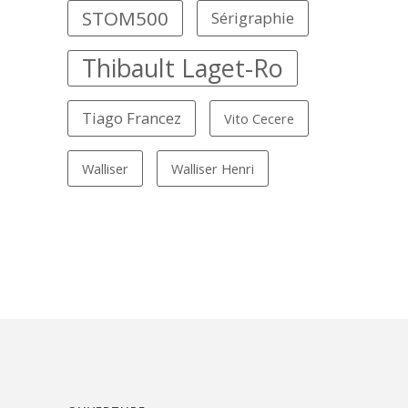
STOM500
Sérigraphie
Thibault Laget-Ro
Tiago Francez
Vito Cecere
Walliser
Walliser Henri