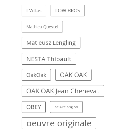
L'Atlas
LOW BROS
Mathieu Questel
Matieusz Lengling
NESTA Thibault
OAK OAK
OakOak
OAK OAK Jean Chenevat
OBEY
oeuvre original
oeuvre originale