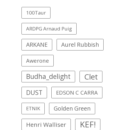
100Taur
ARDPG Arnaud Puig
ARKANE
Aurel Rubbish
Awerone
Clet
Budha_delight
DUST
EDSON C CARRA
Golden Green
ETNIK
KEF!
Henri Walliser