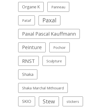
Organe K
Panneau
Paxal
Pataf
Paxal Pascal Kauffmann
Peinture
Pochoir
RNST
Sculpture
Shaka
Shaka Marchal Mithouard
Stew
SKIO
stickers