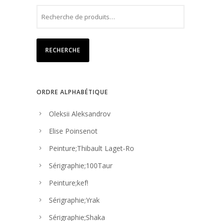
RECHERCHE
ORDRE ALPHABÉTIQUE
Oleksii Aleksandrov
Elise Poinsenot
Peinture;Thibault Laget-Ro
Sérigraphie;100Taur
Peinture;kef!
Sérigraphie;Yrak
Sérigraphie;Shaka