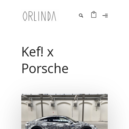
Kef! x
Porsche