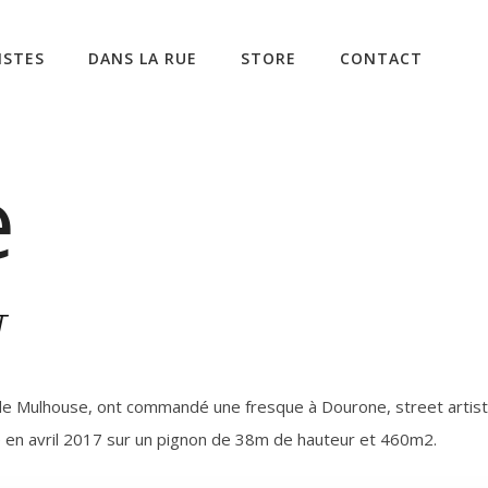
ISTES
DANS LA RUE
STORE
CONTACT
e
T
le de Mulhouse, ont commandé une fresque à Dourone, street artis
en avril 2017 sur un pignon de 38m de hauteur et 460m2.