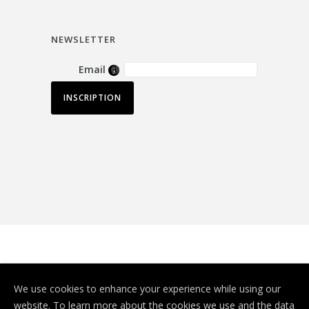
NEWSLETTER
Email
© Depuis 2006
KAREDESS
- Création de
We use cookies to enhance your experience while using our
sites internet à Mulhouse
website. To learn more about the cookies we use and the data