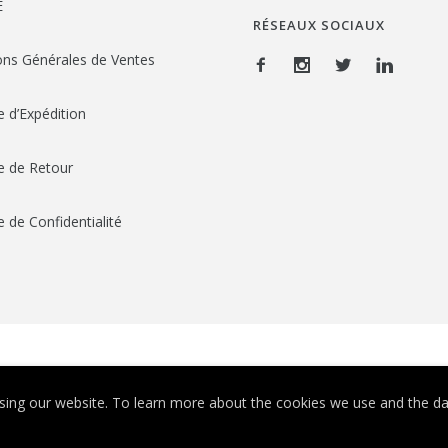
E
RÉSEAUX SOCIAUX
ons Générales de Ventes
e d’Expédition
ue de Retour
e de Confidentialité
© Depuis 2006
KAREDESS
- Création de sites internet à Mulhouse
ing our website. To learn more about the cookies we use and the dat