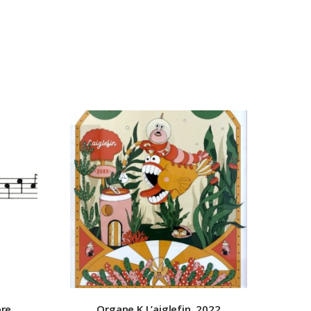
re,
Organe K
L’aiglefin, 2022