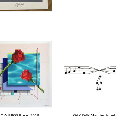
LOW BROS
Rose, 2019
OAK OAK
Marche Funèb